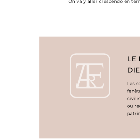
On va y aller crescendo en term
LE
DI
Les s
fenêt
civil
ou re
patri