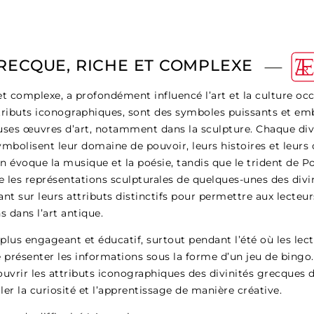
RECQUE, RICHE ET COMPLEXE
t complexe, a profondément influencé l’art et la culture occ
ttributs iconographiques, sont des symboles puissants et em
es œuvres d’art, notamment dans la sculpture. Chaque divi
ymbolisent leur domaine de pouvoir, leurs histoires et leurs 
on évoque la musique et la poésie, tandis que le trident de 
ore les représentations sculpturales de quelques-unes des div
t sur leurs attributs distinctifs pour permettre aux lecteur
 dans l’art antique.
plus engageant et éducatif, surtout pendant l’été où les lect
i de présenter les informations sous la forme d’un jeu de bin
vrir les attributs iconographiques des divinités grecques d
er la curiosité et l’apprentissage de manière créative.