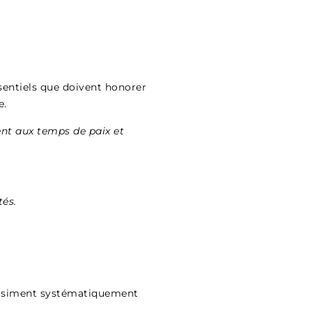
essentiels que doivent honorer
e.
ent aux temps de paix et
tés.
quasiment systématiquement