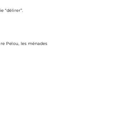
e “délirer”.
re Pelou, les ménades