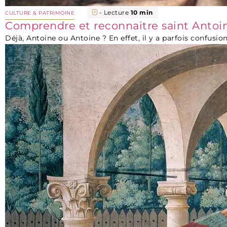
- Lecture
10 min
CULTURE & PATRIMOINE
Comprendre et reconnaitre saint Anto
Déjà, Antoine ou Antoine ? En effet, il y a parfois confusion