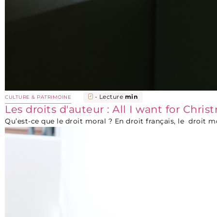
- Lecture
min
CULTURE & PATRIMOINE
Les droits d'auteur : All I want for Chri
Qu’est-ce que le droit moral ? En droit français, le droit 