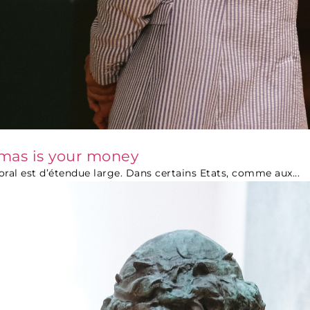
stmas is your money
moral est d’étendue large. Dans certains Etats, comme aux...